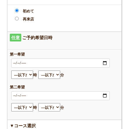
初めて
再来店
任意
ご予約希望日時
第一希望
時
分
第二希望
時
分
▼コース選択